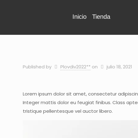
Inicio
Tienda
Published by
Plovdiv2022**
on
julio 18, 2021
Lorem ipsum dolor sit amet, consectetur adipiscing 
Integer mattis dolor eu feugiat finibus. Class apt
tristique pellentesque vel auctor libero.